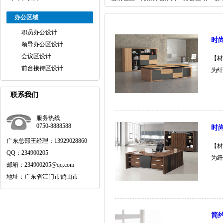
办公区域
职员办公设计
时
领导办公区设计
会议区设计
【材
前台接待区设计
为纤
联系我们
服务热线
0750-8888588
时
广东总部王经理：13929028860
【材
QQ：234900205
为纤
邮箱：234900205@qq.com
地址：广东省江门市鹤山市
简