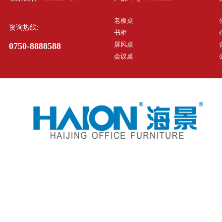
老板桌
资询热线:
书柜
屏风桌
0750-8888588
会议桌