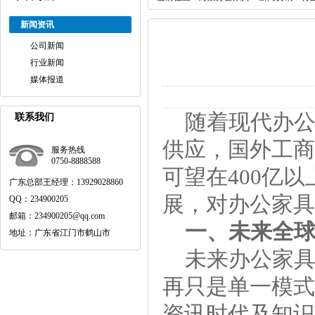
新闻资讯
公司新闻
行业新闻
媒体报道
随着现代办
联系我们
供应，国外工商
服务热线
0750-8888588
可望在400亿
广东总部王经理：13929028860
展，对办公家具
QQ：234900205
邮箱：234900205@qq.com
一、未来全
地址：广东省江门市鹤山市
未来办公家
再只是单一模式
资讯时代及知识