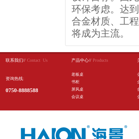
环保考虑。达到
合金材质、工程
将成为主流。
联系我们//
Contact Us
产品中心//
Products
老板桌
资询热线:
书柜
屏风桌
0750-8888588
会议桌