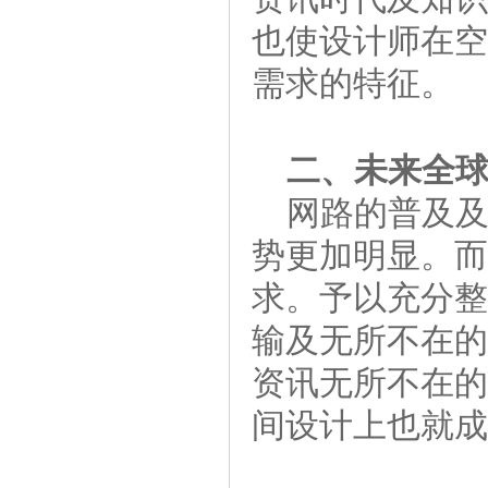
也使设计师在空
需求的特征。
二、未来全
网路的普及
势更加明显。而
求。予以充分整
输及无所不在的沟
资讯无所不在的
间设计上也就成