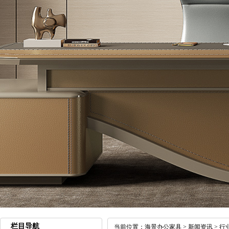
栏目导航
当前位置：
海景办公家具
>
新闻资讯
>
行