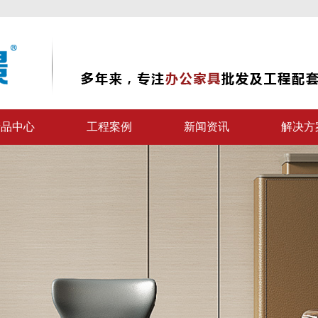
产品中心
工程案例
新闻资讯
解决方